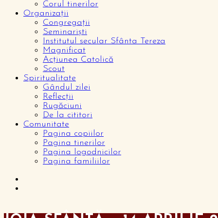
Corul tinerilor
Organizații
Congregații
Seminariști
Institutul secular Sfânta Tereza
Magnificat
Acțiunea Catolică
Scout
Spiritualitate
Gândul zilei
Reflecții
Rugăciuni
De la cititori
Comunitate
Pagina copiilor
Pagina tinerilor
Pagina logodnicilor
Pagina familiilor