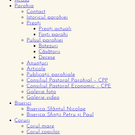
Acasă
Parohia
Contact
Istoricul parohiei
Preoți
Preoți actuali
Foști parohi
Pulsul parohiei
Botezuri
Căsătorii
Decese
Anunțuri
Articole
Publicații parohiale
Consiliul Pastoral Parohial – CPP
Consiliul Pastoral Economic – CPE
Galerie foto
Galerie video
Biserici
Biserica Sfântul Nicolae
Biserica Sfinții Petru și Paul
Coruri
Corul mare
Corul copiilor