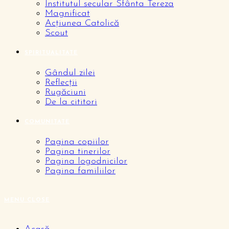
Institutul secular Sfânta Tereza
Magnificat
Acțiunea Catolică
Scout
SPIRITUALITATE
Gândul zilei
Reflecții
Rugăciuni
De la cititori
COMUNITATE
Pagina copiilor
Pagina tinerilor
Pagina logodnicilor
Pagina familiilor
MENU
CLOSE