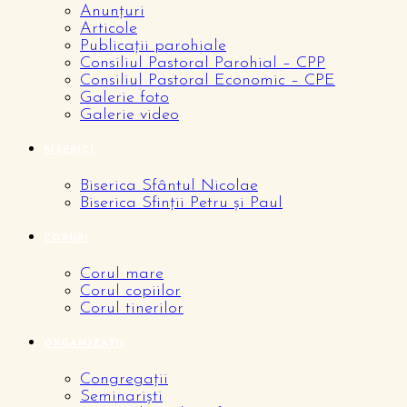
Anunțuri
Articole
Publicații parohiale
Consiliul Pastoral Parohial – CPP
Consiliul Pastoral Economic – CPE
Galerie foto
Galerie video
BISERICI
Biserica Sfântul Nicolae
Biserica Sfinții Petru și Paul
CORURI
Corul mare
Corul copiilor
Corul tinerilor
ORGANIZAȚII
Congregații
Seminariști