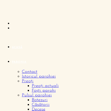
ACASĂ
PAROHIA
Contact
Istoricul parohiei
Preoți
Preoți actuali
Foști parohi
Pulsul parohiei
Botezuri
Căsătorii
Decese