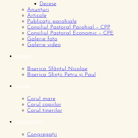
Decese
Anunțuri
Articole
Publicații parohiale
Consiliul Pastoral Parohial – CPP
Consiliul Pastoral Economic – CPE
Galerie foto
Galerie video
BISERICI
Biserica Sfântul Nicolae
Biserica Sfinții Petru și Paul
CORURI
Corul mare
Corul copiilor
Corul tinerilor
ORGANIZAȚII
Congregații