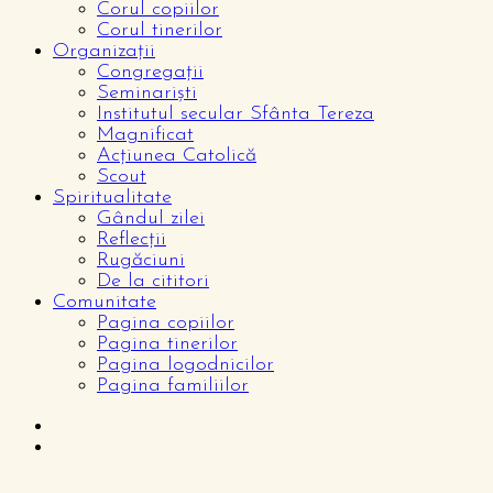
Corul copiilor
Corul tinerilor
Organizații
Congregații
Seminariști
Institutul secular Sfânta Tereza
Magnificat
Acțiunea Catolică
Scout
Spiritualitate
Gândul zilei
Reflecții
Rugăciuni
De la cititori
Comunitate
Pagina copiilor
Pagina tinerilor
Pagina logodnicilor
Pagina familiilor