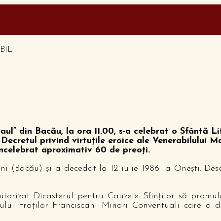
aul” din Bacău, la ora 11.00, s-a celebrat o Sfântă L
t Decretul privind virtuţile eroice ale Venerabilului M
ncelebrat aproximativ 60 de preoți.
i (Bacău) şi a decedat la 12 iulie 1986 la Oneşti. Des
zat Dicasterul pentru Cauzele Sfinţilor să promulge D
lui Fraţilor Franciscani Minori Conventuali care a d