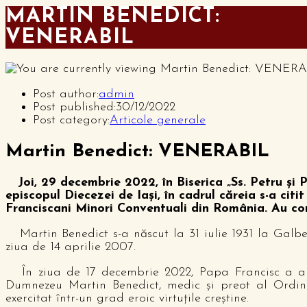
MARTIN BENEDICT:
VENERABIL
Post author:
admin
Post published:
30/12/2022
Post category:
Articole generale
Martin Benedict: VENERABIL
Joi, 29 decembrie 2022, în Biserica „Ss. Petru şi P
episcopul Diecezei de Iaşi, în cadrul căreia s-a citi
Franciscani Minori Conventuali din România. Au co
Martin Benedict s-a născut la 31 iulie 1931 la Galben
ziua de 14 aprilie 2007.
În ziua de 17 decembrie 2022, Papa Francisc a autori
Dumnezeu Martin Benedict, medic şi preot al Ordinu
exercitat într-un grad eroic virtuţile creştine.