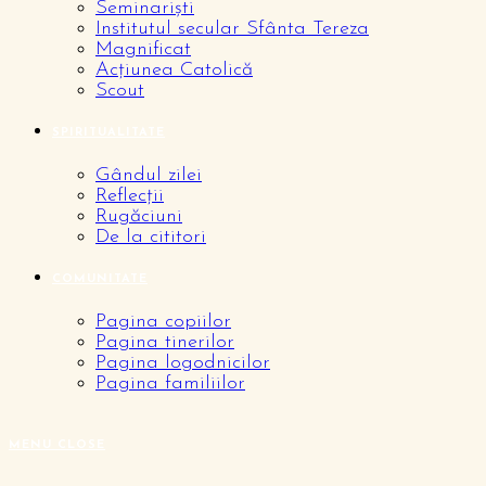
Seminariști
Institutul secular Sfânta Tereza
Magnificat
Acțiunea Catolică
Scout
SPIRITUALITATE
Gândul zilei
Reflecții
Rugăciuni
De la cititori
COMUNITATE
Pagina copiilor
Pagina tinerilor
Pagina logodnicilor
Pagina familiilor
MENU
CLOSE