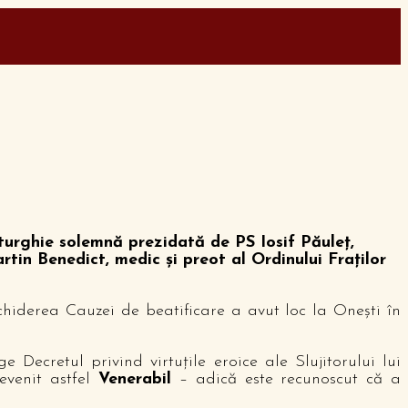
iturghie solemnă prezidată de PS Iosif Păuleţ,
artin Benedict, medic şi preot al Ordinului Fraţilor
chiderea Cauzei de beatificare a avut loc la Oneşti în
ecretul privind virtuţile eroice ale Slujitorului lui
evenit astfel
Venerabil
– adică este recunoscut că a