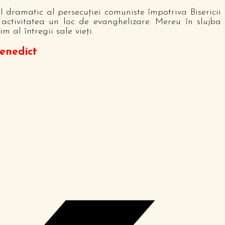
 dramatic al persecuţiei comuniste împotriva Bisericii
t activitatea un loc de evanghelizare. Mereu în slujba
 al întregii sale vieţi.
Benedict