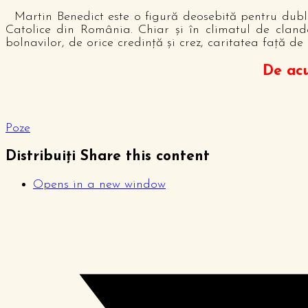
Martin Benedict este o figură deosebită pentru dubla 
Catolice din România. Chiar şi în climatul de clandes
bolnavilor, de orice credinţă şi crez, caritatea faţă de
De acu
Poze
Distribuiți
Share this content
Opens in a new window