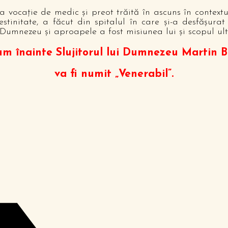
vocaţie de medic şi preot trăită în ascuns în contextul
tinitate, a făcut din spitalul în care şi-a desfăşura
 Dumnezeu şi aproapele a fost misiunea lui şi scopul ultim
m înainte Slujitorul lui Dumnezeu Martin 
va fi numit „Venerabil”.