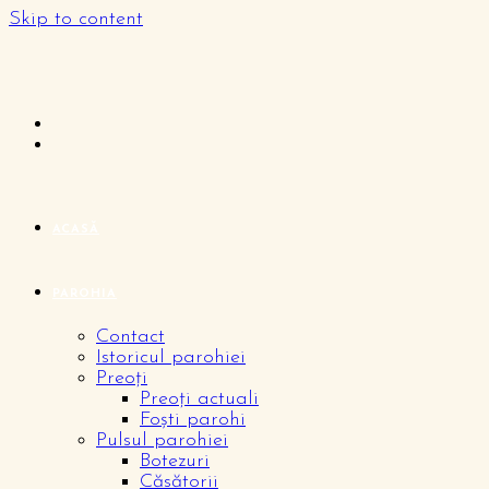
Skip to content
ACASĂ
PAROHIA
Contact
Istoricul parohiei
Preoți
Preoți actuali
Foști parohi
Pulsul parohiei
Botezuri
Căsătorii