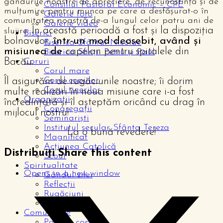
gândurile noastre de apreciere, de recunoștință și de
Consiliul Pastoral Economic – CPE
mulțumire pentru munca pe care a desfășurat-o în
Galerie foto
comunitatea noastră de-a lungul celor patru ani de
Galerie video
În această perioadă a fost și la dispoziția
slujire.
Biserici
bolnavilor,
într-un mod deosebit, având și
Biserica Sfântul Nicolae
misiunea de
capelan pentru spitalele din
Biserica Sfinții Petru și Paul
Bacău.
Coruri
Corul mare
Corul copiilor
Îl asigurăm de rugăciunile noastre; îi dorim
Corul tinerilor
multe realizări în noua misiune care i-a fost
Organizații
încredințată și îl așteptăm oricând cu drag în
Congregații
mijlocul nostru!
Seminariști
Institutul secular Sfânta Tereza
La o bună revedere!
Magnificat
Acțiunea Catolică
Distribuiți
Share this content
Scout
Spiritualitate
Opens in a new window
Gândul zilei
Reflecții
Rugăciuni
De la cititori
Comunitate
Pagina copiilor