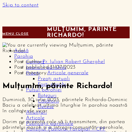
Skip to content
MULȚUMIM, PĂRINTE
MENU
CLOSE
RICHARDO!
Acasă
Parohia
Post author:
Pr. Iulian Robert Gherghel
Contact
Post published:
31/07/2023
Istoricul parohiei
Post category:
Articole generale
Preoți
Preoți actuali
Foști parohi
Mulțumim, părinte Richardo!
Pulsul parohiei
Botezuri
Duminică, 30 iulie 2023, părintele Richardo-Dominic
Căsătorii
Baciu a celebrat ultima liturghie în parohia noastră
Decese
în calitate de vicar.
Anunțuri
Articole
Dorim pe această cale să îi transmitem, din partea
Publicații parohiale
părintelui paroh și a întregii comunități parohiale,
Consiliul Pastoral Parohial – CPP