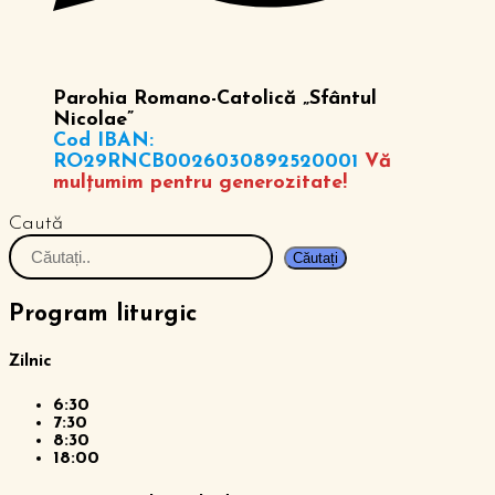
Parohia Romano-Catolică „Sfântul
Nicolae”
Cod IBAN:
RO29RNCB0026030892520001
Vă
mulțumim pentru generozitate!
Caută
Căutați
Program liturgic
Zilnic
6:30
7:30
8:30
18:00