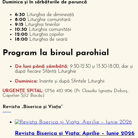
Duminica și în sărbătorile de poruncă
6:30
Liturghia de dimineață
8:00
Liturghie comunitară
9:15
Liturghia tinerilor
10:30
Liturghia comunității
12:00
Liturghia copiilor
18:00
Liturghia de seară
P
rogram la biroul parohial
De luni până sâmbătă:
9.30-12.30 și 13.30-18.00, dar și
după fiecare Sfântă Liturghie
Duminica:
înainte și după Sfintele Liturghii
URGENȚE SPITAL:
0756 410 906 (Pr. Claudiu Ignațiu Doboș,
Capelan SJU Bacău)
Revista „Biserica și Viața”
Revista Biserica și Viața: Aprilie – Iunie 2026