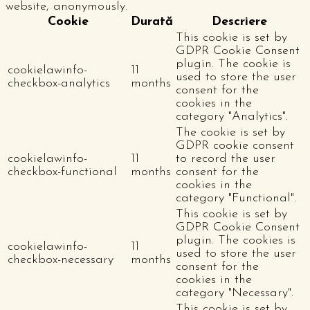
website, anonymously.
Cookie
Durată
Descriere
This cookie is set by
GDPR Cookie Consent
plugin. The cookie is
cookielawinfo-
11
used to store the user
checkbox-analytics
months
consent for the
cookies in the
category "Analytics".
The cookie is set by
GDPR cookie consent
cookielawinfo-
11
to record the user
checkbox-functional
months
consent for the
cookies in the
category "Functional".
This cookie is set by
GDPR Cookie Consent
plugin. The cookies is
cookielawinfo-
11
used to store the user
checkbox-necessary
months
consent for the
cookies in the
category "Necessary".
This cookie is set by