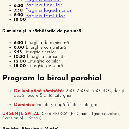
Pagina tinerilor
6:30
Pagina logodnicilor
7:30
8:30
Pagina familiilor
18:00
Duminica și în sărbătorile de poruncă
6:30
Liturghia de dimineață
8:00
Liturghie comunitară
9:15
Liturghia tinerilor
10:30
Liturghia comunității
12:00
Liturghia copiilor
18:00
Liturghia de seară
P
rogram la biroul parohial
De luni până sâmbătă:
9.30-12.30 și 13.30-18.00, dar și
după fiecare Sfântă Liturghie
Duminica:
înainte și după Sfintele Liturghii
URGENȚE SPITAL:
0756 410 906 (Pr. Claudiu Ignațiu Doboș,
Capelan SJU Bacău)
Revista „Biserica și Viața”