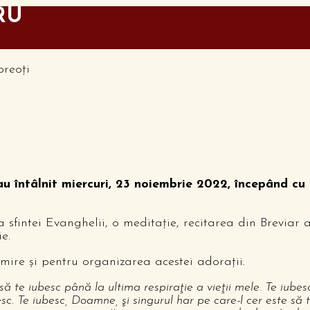
RU
u întâlnit miercuri, 23 noiembrie 2022, începând cu
sfintei Evanghelii, o meditaţie, recitarea din Breviar 
ie.
ire și pentru organizarea acestei adorații.
 te iubesc până la ultima respiraţie a vieţii mele. Te iubesc
sc. Te iubesc, Doamne, şi singurul har pe care-l cer este să