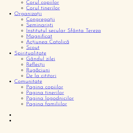
Corul copiilor
Corul tinerilor
Organizații
Congregații
Seminariști
Institutul secular Sfânta Tereza
Magnificat
Acțiunea Catolică
Scout
Spiritualitate
Gândul zilei
Reflecții
Rugăciuni
De la cititori
Comunitate
Pagina copiilor
Pagina tinerilor
Pagina logodnicilor
Pagina familiilor