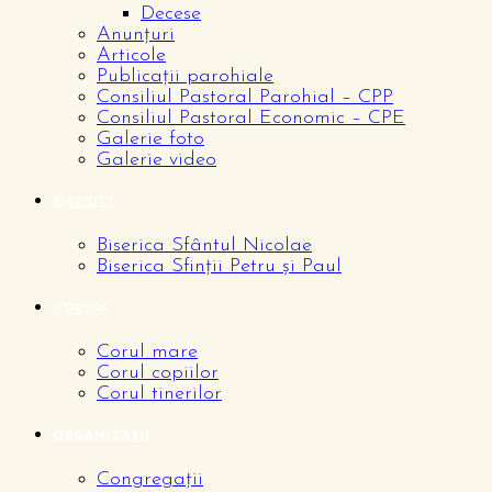
Decese
Anunțuri
Articole
Publicații parohiale
Consiliul Pastoral Parohial – CPP
Consiliul Pastoral Economic – CPE
Galerie foto
Galerie video
BISERICI
Biserica Sfântul Nicolae
Biserica Sfinții Petru și Paul
CORURI
Corul mare
Corul copiilor
Corul tinerilor
ORGANIZAȚII
Congregații