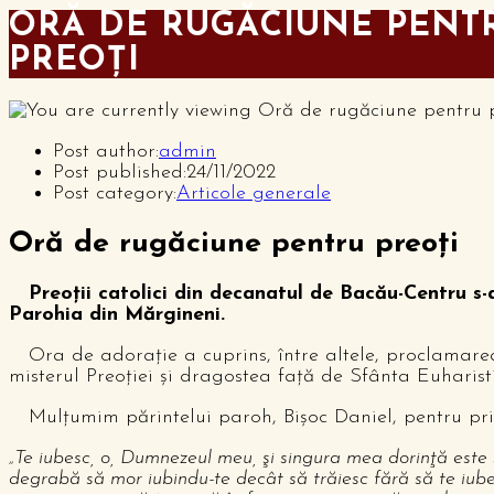
ORĂ DE RUGĂCIUNE PENT
PREOŢI
Post author:
admin
Post published:
24/11/2022
Post category:
Articole generale
Oră de rugăciune pentru preoţi
Preoţii catolici din decanatul de Bacău-Centru s-a
Parohia din Mărgineni.
Ora de adoraţie a cuprins, între altele, proclamarea 
misterul Preoției și dragostea față de Sfânta Euharist
Mulțumim părintelui paroh, Bișoc Daniel, pentru prim
„Te iubesc, o, Dumnezeul meu, şi singura mea dorinţă este să
degrabă să mor iubindu-te decât să trăiesc fără să te iube