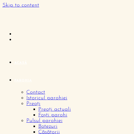
Skip to content
ACASĂ
PAROHIA
Contact
Istoricul parohiei
Preoți
Preoți actuali
Foști parohi
Pulsul parohiei
Botezuri
Căsătorii