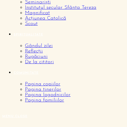
Seminariști
Institutul secular Sfânta Tereza
Magnificat
Acțiunea Catolică
Scout
SPIRITUALITATE
Gândul zilei
Reflecții
Rugăciuni
De la cititori
COMUNITATE
Pagina copiilor
Pagina tinerilor
Pagina logodnicilor
Pagina familiilor
MENU
CLOSE