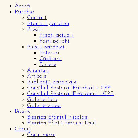
Acasă
Parohia
Contact
Istoricul parohiei
Preoți
Preoți actuali
Foști parohi
Pulsul parohiei
Botezuri
Căsătorii
Decese
Anunțuri
Articole
Publicații parohiale
Consiliul Pastoral Parohial – CPP
Consiliul Pastoral Economic – CPE
Galerie foto
Galerie video
Biserici
Biserica Sfântul Nicolae
Biserica Sfinții Petru și Paul
Coruri
Corul mare