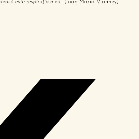
 deasă este respiraţia mea”.
(Ioan-Maria Vianney)