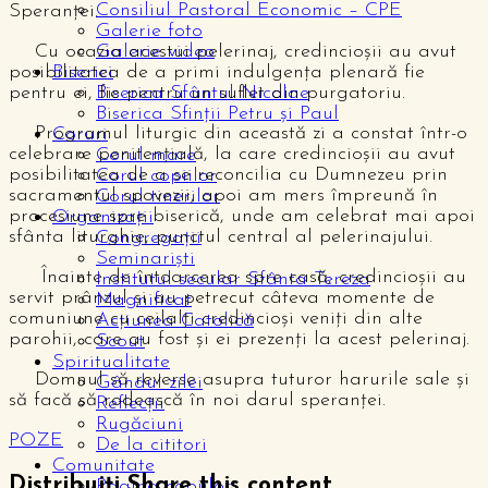
Consiliul Pastoral Economic – CPE
Speranței.
Galerie foto
Cu ocazia acestui pelerinaj, credincioșii au avut
Galerie video
posibilitatea de a primi indulgența plenară fie
Biserici
pentru ei, fie pentru un suflet din purgatoriu.
Biserica Sfântul Nicolae
Biserica Sfinții Petru și Paul
Programul liturgic din această zi a constat într-o
Coruri
celebrare penitențială, la care credincioșii au avut
Corul mare
posibilitatea de a se reconcilia cu Dumnezeu prin
Corul copiilor
sacramentul spovezii, apoi am mers împreună în
Corul tinerilor
procesiune spre biserică, unde am celebrat mai apoi
Organizații
sfânta liturghie, punctul central al pelerinajului.
Congregații
Seminariști
Înainte de întoarcerea spre casă, credincioșii au
Institutul secular Sfânta Tereza
servit prânzul și au petrecut câteva momente de
Magnificat
comuniune cu ceilalți credincioși veniți din alte
Acțiunea Catolică
parohii, care au fost și ei prezenți la acest pelerinaj.
Scout
Spiritualitate
Domnul să reverse asupra tuturor harurile sale și
Gândul zilei
să facă să rodească în noi darul speranței.
Reflecții
Rugăciuni
POZE
De la cititori
Comunitate
Distribuiți
Share this content
Pagina copiilor