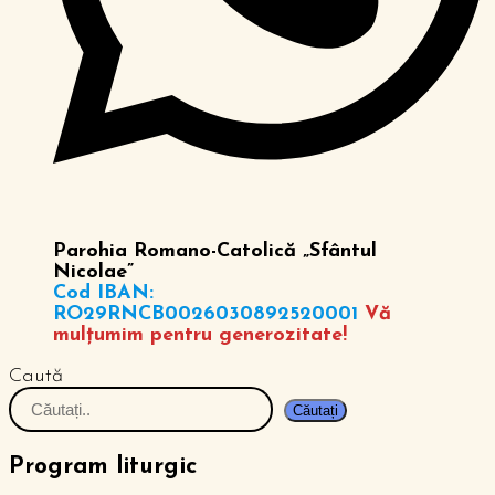
Parohia Romano-Catolică „Sfântul
Nicolae”
Cod IBAN:
RO29RNCB0026030892520001
Vă
mulțumim pentru generozitate!
Caută
Căutați
Program liturgic