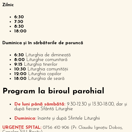
Zilnic
6:30
7:30
8:30
18:00
Duminica și în sărbătorile de poruncă
6:30
Liturghia de dimineață
8:00
Liturghie comunitară
9:15
Liturghia tinerilor
10:30
Liturghia comunității
12:00
Liturghia copiilor
18:00
Liturghia de seară
P
rogram la biroul parohial
De luni până sâmbătă:
9.30-12.30 și 13.30-18.00, dar și
după fiecare Sfântă Liturghie
Duminica:
înainte și după Sfintele Liturghii
URGENȚE SPITAL:
0756 410 906 (Pr. Claudiu Ignațiu Doboș,