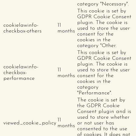
category "Necessary".
This cookie is set by
GDPR Cookie Consent
plugin. The cookie is
cookielawinfo-
11
used to store the user
checkbox-others
months
consent for the
cookies in the
category "Other.
This cookie is set by
GDPR Cookie Consent
plugin. The cookie is
cookielawinfo-
11
used to store the user
checkbox-
months
consent for the
performance
cookies in the
category
"Performance".
The cookie is set by
the GDPR Cookie
Consent plugin and is
used to store whether
11
viewed_cookie_policy
or not user has
months
consented to the use
of cookies. It does not