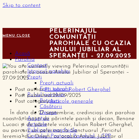
Skip to content
PELERINAJUL
MENU
CLOSE
COMUNITĂȚII
PAROHIALE CU OCAZIA
ANULUI JUBILIAR AL
Acasă
SPERANȚEI – 27.09.2025
Parohia
Contact
Istoricul parohiei
Preoți
Preoți actuali
Foști parohi
Post author:
Pr. Iulian Robert Gherghel
Pulsul parohiei
Post published:
29/09/2025
Botezuri
Post category:
Articole generale
Căsătorii
Decese
În data de 27 septembrie, credincioși din parohia
Anunțuri
noastră, însoțiți de părintele paroh și decan, Benone
Articole
Lucaci și de părintele vicar, Iulian Robert Gherghel,
Publicații parohiale
au parcurs un pelerinaj la Sanctuarul „Fericitul
Consiliul Pastoral Parohial – CPP
Ieremia” din Onești, cu ocazia Anului Jubiliar al