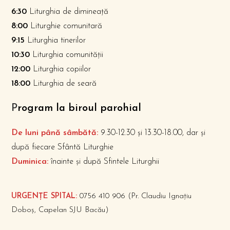
6:30
Liturghia de dimineață
8:00
Liturghie comunitară
9:15
Liturghia tinerilor
10:30
Liturghia comunității
12:00
Liturghia copiilor
18:00
Liturghia de seară
P
rogram la biroul parohial
De luni până sâmbătă:
9.30-12.30 și 13.30-18.00, dar și
după fiecare Sfântă Liturghie
Duminica:
înainte și după Sfintele Liturghii
URGENȚE SPITAL:
0756 410 906 (Pr. Claudiu Ignațiu
Doboș, Capelan SJU Bacău)