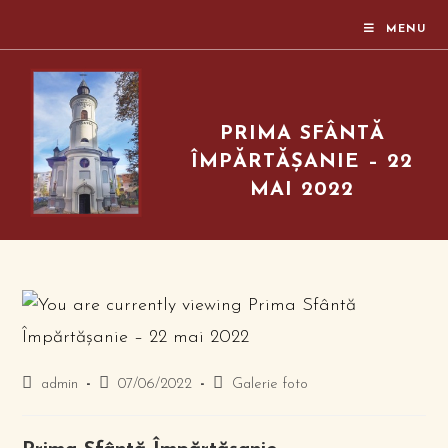
Skip
MENU
to
content
PRIMA SFÂNTĂ
ÎMPĂRTĂȘANIE – 22
MAI 2022
Post
Post
Post
admin
07/06/2022
Galerie foto
author:
published:
category: