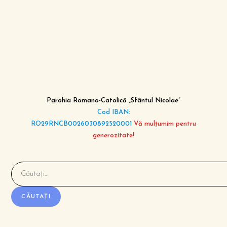
new
new
new
window
window
window
Parohia Romano-Catolică „Sfântul Nicolae”
Cod IBAN:
RO29RNCB0026030892520001
Vă mulțumim pentru
generozitate!
Caută
CĂUTAȚI