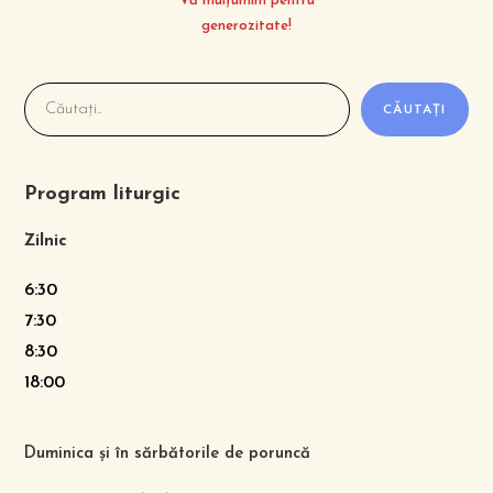
Vă mulțumim pentru
generozitate!
CĂUTAȚI
Program liturgic
Zilnic
6:30
7:30
8:30
18:00
Duminica și în sărbătorile de poruncă