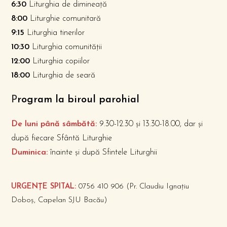
6:30
Liturghia de dimineață
8:00
Liturghie comunitară
9:15
Liturghia tinerilor
10:30
Liturghia comunității
12:00
Liturghia copiilor
18:00
Liturghia de seară
P
rogram la biroul parohial
De luni până sâmbătă:
9.30-12.30 și 13.30-18.00, dar și
după fiecare Sfântă Liturghie
Duminica:
înainte și după Sfintele Liturghii
URGENȚE SPITAL:
0756 410 906 (Pr. Claudiu Ignațiu
Doboș, Capelan SJU Bacău)