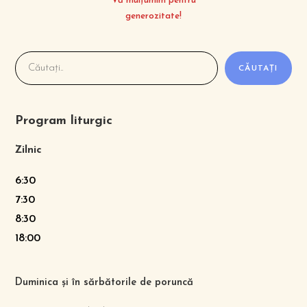
Vă mulțumim pentru
generozitate!
CĂUTAȚI
Program liturgic
Zilnic
6:30
7:30
8:30
18:00
Duminica și în sărbătorile de poruncă