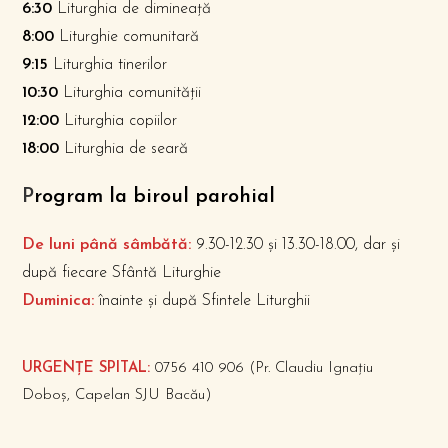
6:30
Liturghia de dimineață
8:00
Liturghie comunitară
9:15
Liturghia tinerilor
10:30
Liturghia comunității
12:00
Liturghia copiilor
18:00
Liturghia de seară
P
rogram la biroul parohial
De luni până sâmbătă:
9.30-12.30 și 13.30-18.00, dar și
după fiecare Sfântă Liturghie
Duminica:
înainte și după Sfintele Liturghii
URGENȚE SPITAL:
0756 410 906 (Pr. Claudiu Ignațiu
Doboș, Capelan SJU Bacău)