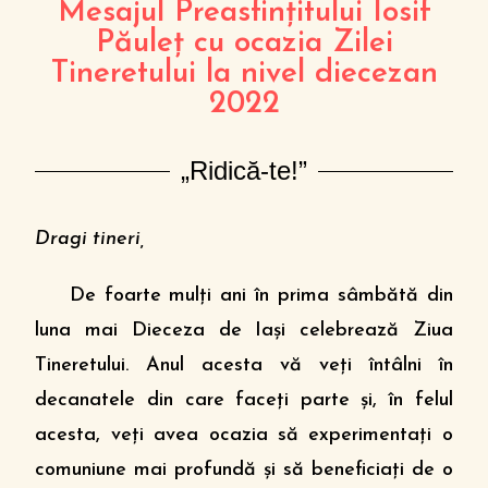
Mesajul Preasfinţitului Iosif
Păuleţ cu ocazia Zilei
Tineretului la nivel diecezan
2022
„Ridică-te!”
Dragi tineri,
De foarte mulţi ani în prima sâmbătă din
luna mai Dieceza de Iaşi celebrează Ziua
Tineretului. Anul acesta vă veţi întâlni în
decanatele din care faceţi parte şi, în felul
acesta, veţi avea ocazia să experimentaţi o
comuniune mai profundă şi să beneficiaţi de o