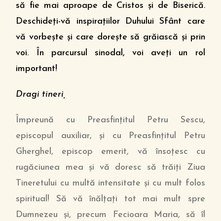
să fie mai aproape de Cristos şi de Biserică.
Deschideţi-vă inspiraţiilor Duhului Sfânt care
vă vorbeşte şi care doreşte să grăiască şi prin
voi. În parcursul sinodal, voi aveţi un rol
important!
Dragi tineri,
Împreună cu Preasfinţitul Petru Sescu,
episcopul auxiliar, şi cu Preasfinţitul Petru
Gherghel, episcop emerit, vă însoţesc cu
rugăciunea mea şi vă doresc să trăiţi Ziua
Tineretului cu multă intensitate şi cu mult folos
spiritual! Să vă înălţaţi tot mai mult spre
Dumnezeu şi, precum Fecioara Maria, să îl