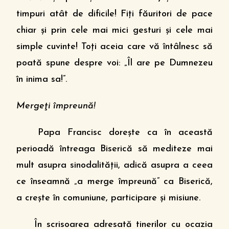
timpuri atât de dificile! Fiţi făuritori de pace
chiar şi prin cele mai mici gesturi şi cele mai
simple cuvinte! Toţi aceia care vă întâlnesc să
poată spune despre voi: „Îl are pe Dumnezeu
în inima sa!”.
Mergeţi împreună!
Papa Francisc doreşte ca în această
perioadă întreaga Biserică să mediteze mai
mult asupra sinodalităţii, adică asupra a ceea
ce înseamnă „a merge împreună” ca Biserică,
a creşte în comuniune, participare şi misiune.
În scrisoarea adresată tinerilor cu ocazia