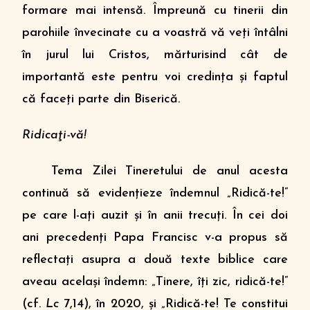
formare mai intensă. Împreună cu tinerii din
parohiile învecinate cu a voastră vă veţi întâlni
în jurul lui Cristos, mărturisind cât de
importantă este pentru voi credinţa şi faptul
că faceţi parte din Biserică.
Ridicaţi-vă!
Tema Zilei Tineretului de anul acesta
continuă să evidenţieze îndemnul „Ridică-te!”
pe care l-aţi auzit şi în anii trecuţi. În cei doi
ani precedenţi Papa Francisc v-a propus să
reflectaţi asupra a două texte biblice care
aveau acelaşi îndemn: „Tinere, îţi zic, ridică-te!”
(cf.
Lc
7,14), în 2020, şi „Ridică-te! Te constitui