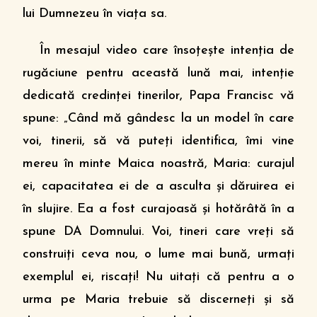
lui Dumnezeu în viaţa sa.
În mesajul video care însoţeşte intenţia de
rugăciune pentru această lună mai, intenţie
dedicată credinţei tinerilor, Papa Francisc vă
spune: „Când mă gândesc la un model în care
voi, tinerii, să vă puteţi identifica, îmi vine
mereu în minte Maica noastră, Maria: curajul
ei, capacitatea ei de a asculta şi dăruirea ei
în slujire. Ea a fost curajoasă şi hotărâtă în a
spune DA Domnului. Voi, tineri care vreţi să
construiţi ceva nou, o lume mai bună, urmaţi
exemplul ei, riscaţi! Nu uitaţi că pentru a o
urma pe Maria trebuie să discerneţi şi să