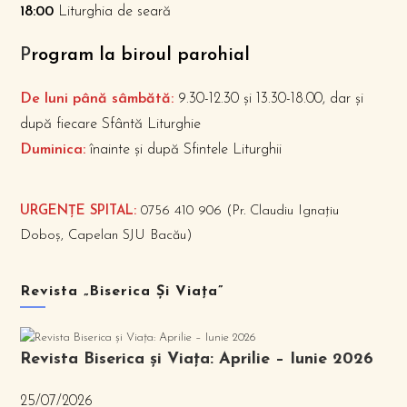
18:00
Liturghia de seară
P
rogram la biroul parohial
De luni până sâmbătă:
9.30-12.30 și 13.30-18.00, dar și
după fiecare Sfântă Liturghie
Duminica:
înainte și după Sfintele Liturghii
URGENȚE SPITAL:
0756 410 906 (Pr. Claudiu Ignațiu
Doboș, Capelan SJU Bacău)
Revista „Biserica Și Viața”
Revista Biserica și Viața: Aprilie – Iunie 2026
25/07/2026