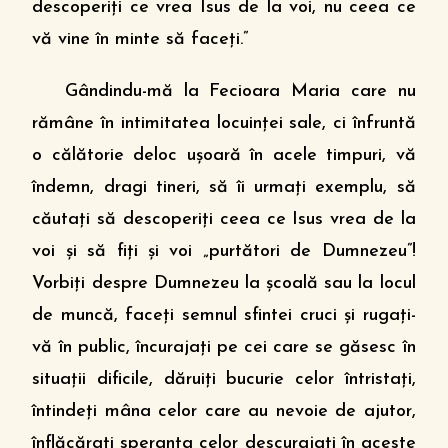
descoperiţi ce vrea Isus de la voi, nu ceea ce
vă vine în minte să faceţi.”
Gândindu-mă la Fecioara Maria care nu
rămâne în intimitatea locuinţei sale, ci înfruntă
o călătorie deloc uşoară în acele timpuri, vă
îndemn, dragi tineri, să îi urmaţi exemplu, să
căutaţi să descoperiţi ceea ce Isus vrea de la
voi şi să fiţi şi voi „purtători de Dumnezeu”!
Vorbiţi despre Dumnezeu la şcoală sau la locul
de muncă, faceţi semnul sfintei cruci şi rugaţi-
vă în public, încurajaţi pe cei care se găsesc în
situaţii dificile, dăruiţi bucurie celor întristaţi,
întindeţi mâna celor care au nevoie de ajutor,
înflăcăraţi speranţa celor descurajaţi în aceste