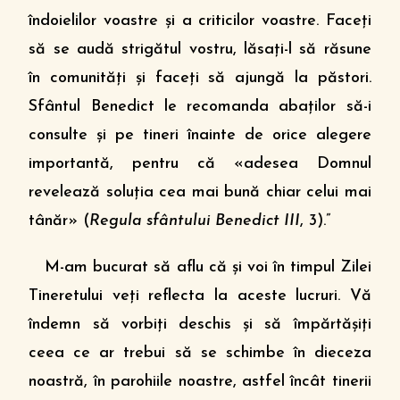
îndoielilor voastre şi a criticilor voastre. Faceţi
să se audă strigătul vostru, lăsaţi-l să răsune
în comunităţi şi faceţi să ajungă la păstori.
Sfântul Benedict le recomanda abaţilor să-i
consulte şi pe tineri înainte de orice alegere
importantă, pentru că «adesea Domnul
revelează soluţia cea mai bună chiar celui mai
tânăr» (
Regula sfântului Benedict III
, 3).”
M-am bucurat să aflu că şi voi în timpul Zilei
Tineretului veţi reflecta la aceste lucruri. Vă
îndemn să vorbiţi deschis şi să împărtăşiţi
ceea ce ar trebui să se schimbe în dieceza
noastră, în parohiile noastre, astfel încât tinerii