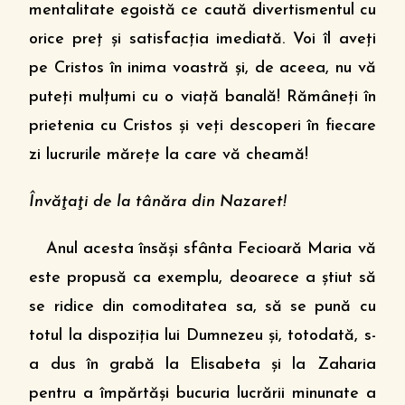
mentalitate egoistă ce caută divertismentul cu
orice preţ şi satisfacţia imediată. Voi îl aveţi
pe Cristos în inima voastră şi, de aceea, nu vă
puteţi mulţumi cu o viaţă banală! Rămâneţi în
prietenia cu Cristos şi veţi descoperi în fiecare
zi lucrurile măreţe la care vă cheamă!
Învăţaţi de la tânăra din Nazaret!
Anul acesta însăşi sfânta Fecioară Maria vă
este propusă ca exemplu, deoarece a ştiut să
se ridice din comoditatea sa, să se pună cu
totul la dispoziţia lui Dumnezeu şi, totodată, s-
a dus în grabă la Elisabeta şi la Zaharia
pentru a împărtăşi bucuria lucrării minunate a