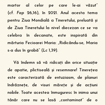
martor al celor pe care le-ai văzut”
(cf.
Fap
26,16), în 2021. Anul acesta tema
pentru Ziua Mondială a Tineretului, preluată şi
de Ziua Tineretului la nivel diecezan ce se va
celebra în decanate, este inspirată din
mărturia Fecioarei Maria: „Ridicându-se, Maria
s-a dus în grabă” (
Lc
1,39).
Vă îndemn să vă ridicaţi din orice situaţie
de apatie, plictiseală şi resemnare! Tinereţea
este caracterizată de entuziasm, de planuri
îndrăzneţe, de visuri măreţe şi de acţiuni
nobile. Toate acestea înmuguresc în inima unui
tânăr care nu se lasă „contaminat” de o