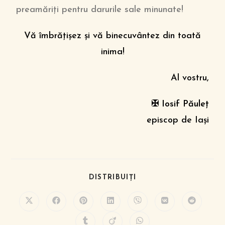
preamăriţi pentru darurile sale minunate!
Vă îmbrăţişez şi vă binecuvântez din toată
inima!
Al vostru,
✠ Iosif Păuleţ
episcop de Iaşi
DISTRIBUIȚI