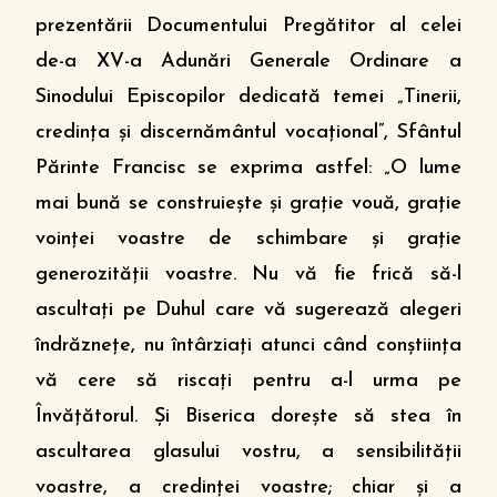
prezentării Documentului Pregătitor al celei
de-a XV-a Adunări Generale Ordinare a
Sinodului Episcopilor dedicată temei „Tinerii,
credinţa şi discernământul vocaţional”, Sfântul
Părinte Francisc se exprima astfel: „O lume
mai bună se construieşte şi graţie vouă, graţie
voinţei voastre de schimbare şi graţie
generozităţii voastre. Nu vă fie frică să-l
ascultaţi pe Duhul care vă sugerează alegeri
îndrăzneţe, nu întârziaţi atunci când conştiinţa
vă cere să riscaţi pentru a-l urma pe
Învăţătorul. Şi Biserica doreşte să stea în
ascultarea glasului vostru, a sensibilităţii
voastre, a credinţei voastre; chiar şi a