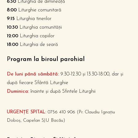
6:30
Liturghia de dimineață
8:00
Liturghie comunitară
9:15
Liturghia tinerilor
10:30
Liturghia comunității
12:00
Liturghia copiilor
18:00
Liturghia de seară
P
rogram la biroul parohial
De luni până sâmbătă:
9.30-12.30 și 13.30-18.00, dar și
după fiecare Sfântă Liturghie
Duminica:
înainte și după Sfintele Liturghii
URGENȚE SPITAL:
0756 410 906 (Pr. Claudiu Ignațiu
Doboș, Capelan SJU Bacău)