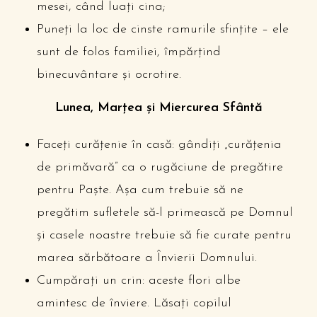
mesei, când luați cina;
Puneți la loc de cinste ramurile sfințite – ele
sunt de folos familiei, împărțind
binecuvântare și ocrotire.
Lunea, Marțea și Miercurea Sfântă
Faceți curățenie în casă: gândiți „curățenia
de primăvară” ca o rugăciune de pregătire
pentru Paște. Așa cum trebuie să ne
pregătim sufletele să-l primească pe Domnul
și casele noastre trebuie să fie curate pentru
marea sărbătoare a Învierii Domnului.
Cumpărați un crin: aceste flori albe
amintesc de înviere. Lăsați copilul