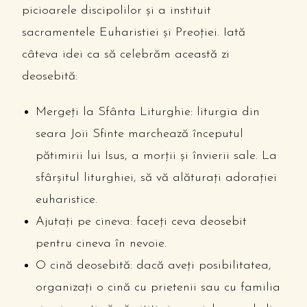
picioarele discipolilor și a instituit
sacramentele Euharistiei și Preoției. Iată
câteva idei ca să celebrăm această zi
deosebită:
Mergeți la Sfânta Liturghie: liturgia din
seara Joii Sfinte marchează începutul
pătimirii lui Isus, a morții și învierii sale. La
sfârșitul liturghiei, să vă alăturați adorației
euharistice.
Ajutați pe cineva: faceți ceva deosebit
pentru cineva în nevoie.
O cină deosebită: dacă aveți posibilitatea,
organizați o cină cu prietenii sau cu familia