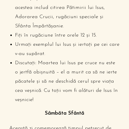
acestea includ citirea Pătimirii lui Isus,
Adorarea Crucii, rugăciuni speciale și
Sfânta Împărtășanie.
Fiți în rugăciune între orele 12 și 15.
Urmați exemplul lui Isus și iertați pe cei care
v-au supărat.
Discutați: Moartea lui Isus pe cruce nu este
o jertfă obișnuită – el a murit ca să ne ierte
păcatele și să ne deschidă cerul spre viața
cea veșnică. Cu toții vom fi alături de Isus în
veșnicie!
Sâmbăta Sfântă
Această zi comemorează timpul petrecut de