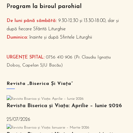
P
rogram la biroul parohial
De luni până sâmbătă:
9.30-12.30 și 13.30-18.00, dar și
după fiecare Sfântă Liturghie
Duminica:
înainte și după Sfintele Liturghii
URGENȚE SPITAL:
0756 410 906 (Pr. Claudiu Ignațiu
Doboș, Capelan SJU Bacău)
Revista „Biserica Și Viața”
Revista Biserica și Viața: Aprilie – Iunie 2026
25/07/2026