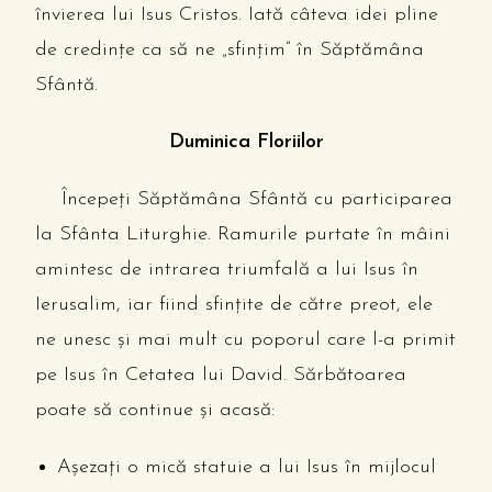
învierea lui Isus Cristos. Iată câteva idei pline
de credințe ca să ne „sfințim” în Săptămâna
Sfântă.
Duminica Floriilor
Începeți Săptămâna Sfântă cu participarea
la Sfânta Liturghie. Ramurile purtate în mâini
amintesc de intrarea triumfală a lui Isus în
Ierusalim, iar fiind sfințite de către preot, ele
ne unesc și mai mult cu poporul care l-a primit
pe Isus în Cetatea lui David. Sărbătoarea
poate să continue și acasă:
Așezați o mică statuie a lui Isus în mijlocul