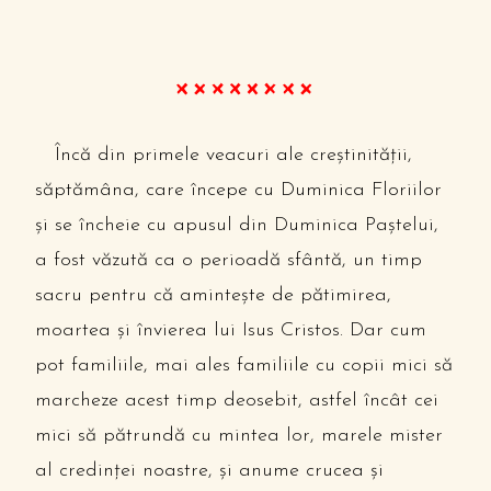
Încă din primele veacuri ale creștinității,
săptămâna, care începe cu Duminica Floriilor
și se încheie cu apusul din Duminica Paștelui,
a fost văzută ca o perioadă sfântă, un timp
sacru pentru că amintește de pătimirea,
moartea și învierea lui Isus Cristos. Dar cum
pot familiile, mai ales familiile cu copii mici să
marcheze acest timp deosebit, astfel încât cei
mici să pătrundă cu mintea lor, marele mister
al credinței noastre, și anume crucea și