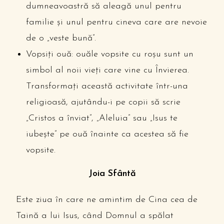
dumneavoastră să aleagă unul pentru
familie și unul pentru cineva care are nevoie
de o „veste bună”.
Vopsiți ouă: ouăle vopsite cu roșu sunt un
simbol al noii vieți care vine cu Învierea.
Transformați această activitate într-una
religioasă, ajutându-i pe copii să scrie
„Cristos a înviat”, „Aleluia” sau „Isus te
iubește” pe ouă înainte ca acestea să fie
vopsite.
Joia Sfântă
Este ziua în care ne amintim de Cina cea de
Taină a lui Isus, când Domnul a spălat