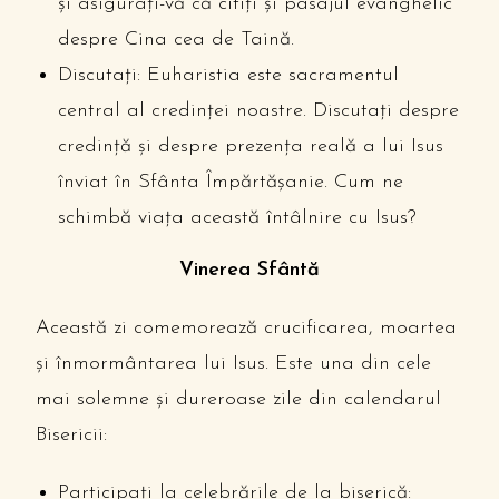
și asigurați-vă că citiți și pasajul evanghelic
despre Cina cea de Taină.
Discutați: Euharistia este sacramentul
central al credinței noastre. Discutați despre
credință și despre prezența reală a lui Isus
înviat în Sfânta Împărtășanie. Cum ne
schimbă viața această întâlnire cu Isus?
Vinerea Sfântă
Această zi comemorează crucificarea, moartea
și înmormântarea lui Isus. Este una din cele
mai solemne și dureroase zile din calendarul
Bisericii:
Participați la celebrările de la biserică: