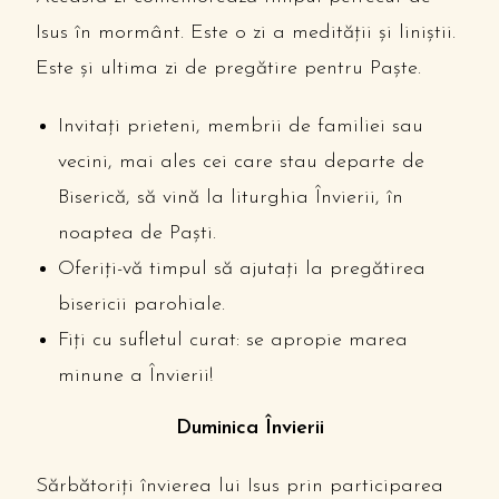
Isus în mormânt. Este o zi a medității și liniștii.
Este și ultima zi de pregătire pentru Paște.
Invitați prieteni, membrii de familiei sau
vecini, mai ales cei care stau departe de
Biserică, să vină la liturghia Învierii, în
noaptea de Paști.
Oferiți-vă timpul să ajutați la pregătirea
bisericii parohiale.
Fiți cu sufletul curat: se apropie marea
minune a Învierii!
Duminica Învierii
Sărbătoriți învierea lui Isus prin participarea