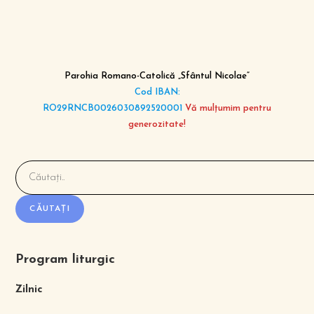
Parohia Romano-Catolică „Sfântul Nicolae”
Cod IBAN:
RO29RNCB0026030892520001
Vă mulțumim pentru
generozitate!
CĂUTAȚI
Program liturgic
Zilnic