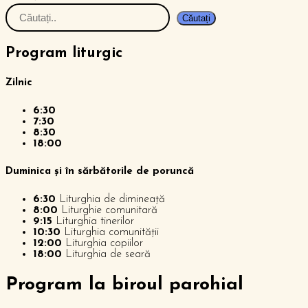
Căutați
Program liturgic
Zilnic
6:30
7:30
8:30
18:00
Duminica și în sărbătorile de poruncă
6:30
Liturghia de dimineață
8:00
Liturghie comunitară
9:15
Liturghia tinerilor
10:30
Liturghia comunității
12:00
Liturghia copiilor
18:00
Liturghia de seară
P
rogram la biroul parohial