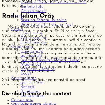
Romano-Catolic „Sfântul Iosif” din Iași, unde am
Consiliul Pastoral Economic – CPE
terminat anul I.
Galerie foto
Galerie video
Radu Iulian Orăș
Biserici
Biserica Sfântul Nicolae
Biserica Sfinții Petru și Paul
Mă numesc Orăș Radu Iulian, am 20 de ani și
Coruri
sunt seminarist la parohia „Sf. Nicolae” din Bacău.
Corul mare
Vocația mea, de a porni pe acest drum frumos și de
Corul copiilor
a-i sluji lui Dumnezeu, am simțit-o încă din copilărie
Corul tinerilor
făcând parte din grupul de ministranți. Scânteia ce
Organizații
a aprins în sufletul meu dorința de a urma această
Congregații
cale a fost bucuria pe care preoții o transmiteau
Seminariști
oamenilor, împărtășindu-le speranța de care au atât
Institutul secular Sfânta Tereza
de mult nevoie. Mă rog lui Dumnezeu să îmi
Magnificat
lumineze calea pentru a-i putea îndeplini cu bucurie
Acțiunea Catolică
voința ce o are pentru mine.
Scout
Spiritualitate
Să-i însoțim cu rugăciunea noastră pe acești
Gândul zilei
seminariști!
Reflecții
Rugăciuni
Distribuiți
Share this content
De la cititori
Comunitate
Opens in a new window
Pagina copiilor