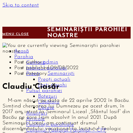
Skip to content
SEMINARIȘTII PAROHIEI
MENU
CLOSE
NOASTRE
Acasă
Parohia
Post author:
admin
Contact
Post published:
09/08/2022
Istoricul parohiei
Post category:
Seminariști
Preoți
Preoți actuali
Foști parohi
Claudiu Ciasăr
Pulsul parohiei
Botezuri
M-am născut pe data de 22 aprilie 2002 în Bacău.
Căsătorii
Simțind chemarea lui Dumnezeu pe acest drum, în
Decese
2017 am intrat la Seminarul Liceal „Sfântul Iosif” din
Anunțuri
Bacău pe care l-am absolvit în anul 2021. După
Articole
Seminarul Liceal, am continuat drumul
Publicații parohiale
discernământului vocațional la Institutul Teologic
Consiliul Pastoral Parohial – CPP