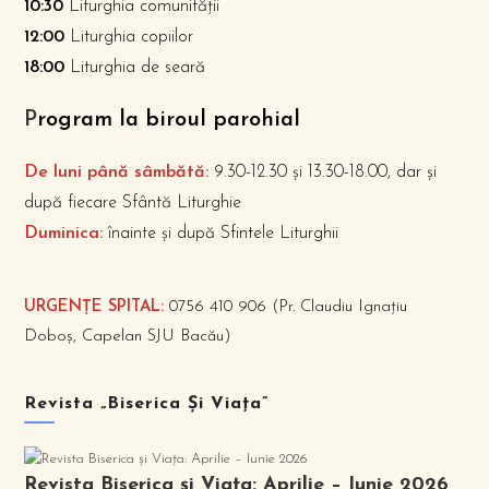
10:30
Liturghia comunității
12:00
Liturghia copiilor
18:00
Liturghia de seară
P
rogram la biroul parohial
De luni până sâmbătă:
9.30-12.30 și 13.30-18.00, dar și
după fiecare Sfântă Liturghie
Duminica:
înainte și după Sfintele Liturghii
URGENȚE SPITAL:
0756 410 906 (Pr. Claudiu Ignațiu
Doboș, Capelan SJU Bacău)
Revista „Biserica Și Viața”
Revista Biserica și Viața: Aprilie – Iunie 2026