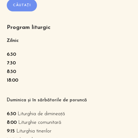
CĂUTAȚI
Program liturgic
Zilnic
6:30
7:30
8:30
18:00
Duminica și în sărbătorile de poruncă
6:30
Liturghia de dimineață
8:00
Liturghie comunitară
9:15
Liturghia tinerilor