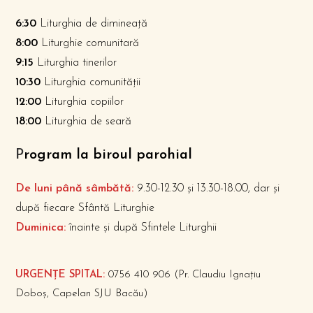
6:30
Liturghia de dimineață
8:00
Liturghie comunitară
9:15
Liturghia tinerilor
10:30
Liturghia comunității
12:00
Liturghia copiilor
18:00
Liturghia de seară
P
rogram la biroul parohial
De luni până sâmbătă:
9.30-12.30 și 13.30-18.00, dar și
după fiecare Sfântă Liturghie
Duminica:
înainte și după Sfintele Liturghii
URGENȚE SPITAL:
0756 410 906 (Pr. Claudiu Ignațiu
Doboș, Capelan SJU Bacău)