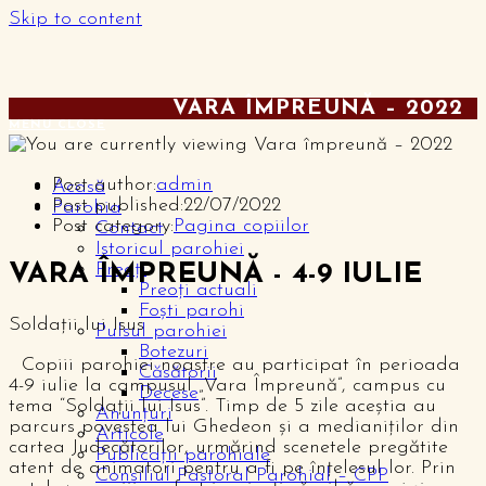
Skip to content
VARA ÎMPREUNĂ – 2022
MENU
CLOSE
Post author:
admin
Acasă
Post published:
22/07/2022
Parohia
Post category:
Pagina copiilor
Contact
Istoricul parohiei
Preoți
VARA ÎMPREUNĂ - 4-9 IULIE
Preoți actuali
Foști parohi
Soldații lui Isus
Pulsul parohiei
Botezuri
Copiii parohiei noastre au participat în perioada
Căsătorii
4-9 iulie la campusul „Vara Împreună”, campus cu
Decese
tema “Soldații lui Isus”. Timp de 5 zile aceștia au
Anunțuri
parcurs povestea lui Ghedeon și a medianiților din
Articole
cartea Judecătorilor, urmărind scenetele pregătite
Publicații parohiale
atent de animatori pentru a fi pe înțelesul lor. Prin
Consiliul Pastoral Parohial – CPP