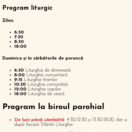
Program liturgic
Zilnic
6:30
7:30
8:30
18:00
Duminica și în sărbătorile de poruncă
6:30
Liturghia de dimineață
8:00
Liturghie comunitară
9:15
Liturghia tinerilor
10:30
Liturghia comunității
12:00
Liturghia copiilor
18:00
Liturghia de seară
P
rogram la biroul parohial
De luni până sâmbătă:
9.30-12.30 și 13.30-18.00, dar și
după fiecare Sfântă Liturghie