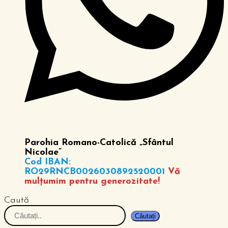
Parohia Romano-Catolică „Sfântul
Nicolae”
Cod IBAN:
RO29RNCB0026030892520001
Vă
mulțumim pentru generozitate!
Caută
Căutați