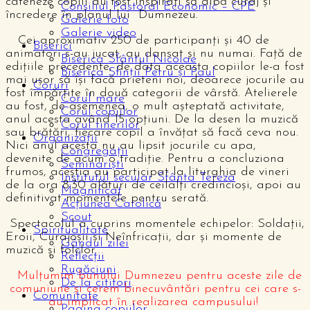
cateheze copiii au fost inspirați să aibă curaj și
Consiliul Pastoral Economic – CPE
încredere în planul lui Dumnezeu.
Galerie foto
Galerie video
Cei aproximativ 250 de participanți și 40 de
Biserici
animatori s-au jucat, au dansat și nu numai. Față de
Biserica Sfântul Nicolae
edițiile precedente, de data aceasta copiilor le-a fost
Biserica Sfinții Petru și Paul
mai ușor să își facă prieteni noi, deoarece jocurile au
Coruri
fost împărțite în două categorii de vârstă. Atelierele
Corul mare
au fost, de asemenea, o mult așteptată activitate,
Corul copiilor
anul acesta având 15 opțiuni. De la desen la muzică
Corul tinerilor
sau brățări, fiecare copil a învățat să facă ceva nou.
Organizații
Nici anul acesta nu au lipsit jocurile cu apa,
Congregații
devenite de acum o tradiție. Pentru a concluziona
Seminariști
frumos, aceștia au participat la liturghia de vineri
Institutul secular Sfânta Tereza
de la ora 8:30 alături de ceilalți credincioși, apoi au
Magnificat
definitivat momentele pentru serată.
Acțiunea Catolică
Scout
Spectacolul a cuprins momentele echipelor: Soldații,
Spiritualitate
Eroii, Curajoșii și Neînfricații, dar și momente de
Gândul zilei
muzică și folclor.
Reflecții
Rugăciuni
Mulțumim bunului Dumnezeu pentru aceste zile de
De la cititori
comuniune și cerem binecuvântări pentru cei care s-
Comunitate
au implicat în realizarea campusului!
Pagina copiilor