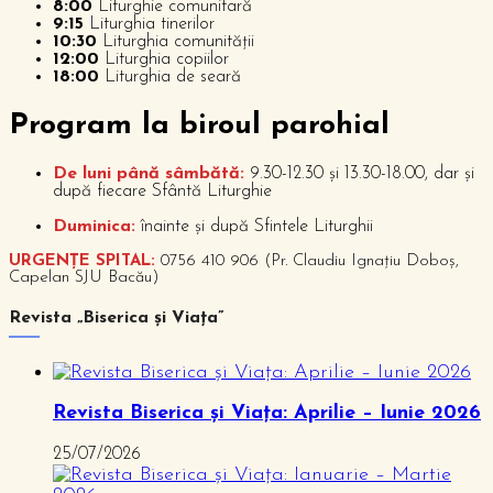
8:00
Liturghie comunitară
9:15
Liturghia tinerilor
10:30
Liturghia comunității
12:00
Liturghia copiilor
18:00
Liturghia de seară
P
rogram la biroul parohial
De luni până sâmbătă:
9.30-12.30 și 13.30-18.00, dar și
după fiecare Sfântă Liturghie
Duminica:
înainte și după Sfintele Liturghii
URGENȚE SPITAL:
0756 410 906 (Pr. Claudiu Ignațiu Doboș,
Capelan SJU Bacău)
Revista „Biserica și Viața”
Revista Biserica și Viața: Aprilie – Iunie 2026
25/07/2026