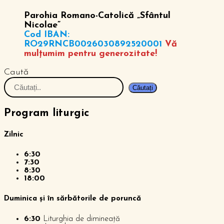
Parohia Romano-Catolică „Sfântul
Nicolae”
Cod IBAN:
RO29RNCB0026030892520001
Vă
mulțumim pentru generozitate!
Caută
Căutați
Program liturgic
Zilnic
6:30
7:30
8:30
18:00
Duminica și în sărbătorile de poruncă
6:30
Liturghia de dimineață