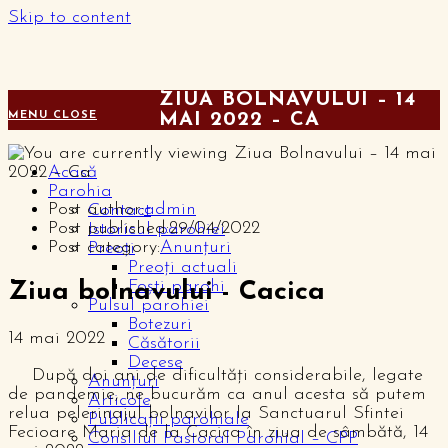
Skip to content
ZIUA BOLNAVULUI – 14
MENU
CLOSE
MAI 2022 – CA
Acasă
Parohia
Post author:
admin
Contact
Post published:
29/04/2022
Istoricul parohiei
Post category:
Anunțuri
Preoți
Preoți actuali
Foști parohi
Ziua bolnavului - Cacica
Pulsul parohiei
Botezuri
14 mai 2022
Căsătorii
Decese
După doi ani de dificultăți considerabile, legate
Anunțuri
de pandemie, ne bucurăm ca anul acesta să putem
Articole
relua pelerinajul bolnavilor la Sanctuarul Sfintei
Publicații parohiale
Fecioare Maria de la Cacica în ziua de sâmbătă, 14
Consiliul Pastoral Parohial – CPP