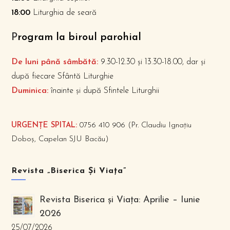
18:00
Liturghia de seară
P
rogram la biroul parohial
De luni până sâmbătă:
9.30-12.30 și 13.30-18.00, dar și
după fiecare Sfântă Liturghie
Duminica:
înainte și după Sfintele Liturghii
URGENȚE SPITAL:
0756 410 906 (Pr. Claudiu Ignațiu
Doboș, Capelan SJU Bacău)
Revista „Biserica Și Viața”
Revista Biserica și Viața: Aprilie – Iunie
2026
25/07/2026